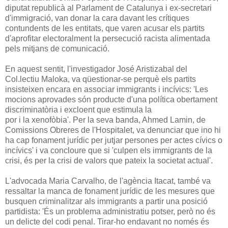
diputat republicà al Parlament de Catalunya i ex-secretari
d'immigració, van donar la cara davant les crítiques
contundents de les entitats, que varen acusar els partits
d'aprofitar electoralment la persecució racista alimentada
pels mitjans de comunicació.
En aquest sentit, l'investigador José Aristizabal del
Col.lectiu Maloka, va qüestionar-se perquè els partits
insisteixen encara en associar immigrants i incívics: 'Les
mocions aprovades són producte d'una política obertament
discriminatòria i excloent que estimula la
por i la xenofòbia'. Per la seva banda, Ahmed Lamin, de
Comissions Obreres de l'Hospitalet, va denunciar que ino hi
ha cap fonament jurídic per jutjar persones per actes cívics o
incívics' i va concloure que si 'culpen els immigrants de la
crisi, és per la crisi de valors que pateix la societat actual'.
L'advocada Maria Carvalho, de l'agència Itacat, també va
ressaltar la manca de fonament jurídic de les mesures que
busquen criminalitzar als immigrants a partir una posició
partidista: 'És un problema administratiu potser, però no és
un delicte del codi penal. Tirar-ho endavant no només és