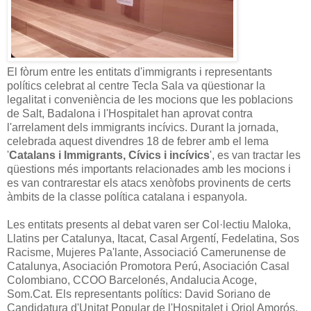
El fòrum entre les entitats d'immigrants i representants
polítics celebrat al centre Tecla Sala va qüestionar la
legalitat i conveniència de les mocions que les poblacions
de Salt, Badalona i l'Hospitalet han aprovat contra
l'arrelament dels immigrants incívics. Durant la jornada,
celebrada aquest divendres 18 de febrer amb el lema
'
Catalans i Immigrants, Cívics i incívics
', es van tractar les
qüestions més importants relacionades amb les mocions i
es van contrarestar els atacs xenòfobs provinents de certs
àmbits de la classe política catalana i espanyola.
Les entitats presents al debat varen ser Col·lectiu Maloka,
Llatins per Catalunya, Itacat, Casal Argentí, Fedelatina, Sos
Racisme, Mujeres Pa'lante, Associació Camerunense de
Catalunya, Asociación Promotora Perú, Asociación Casal
Colombiano, CCOO Barcelonés, Andalucia Acoge,
Som.Cat. Els representants polítics: David Soriano
de
Candidatura d'Unitat Popular de l'Hospitalet i Oriol Amorós,