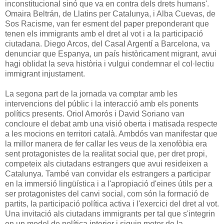
inconstitucional sinó que va en contra dels drets humans'.
Omaira Beltrán, de Llatins per Catalunya, i Alba Cuevas, de
Sos Racisme, van fer esment del paper preponderant que
tenen els immigrants amb el dret al vot i a la participació
ciutadana. Diego Arcos, del Casal Argentí a Barcelona, va
denunciar que Espanya, un país històricament migrant, avui
hagi oblidat la seva història i vulgui condemnar el col·lectiu
immigrant injustament.
La segona part de la jornada va comptar amb les
intervencions del públic i la interacció amb els ponents
polítics presents. Oriol Amorós i David Soriano van
concloure el debat amb una visió oberta i matisada respecte
a les mocions en territori català. Ambdós van manifestar que
la millor manera de fer callar les veus de la xenofòbia era
sent protagonistes de la realitat social que, per dret propi,
competeix als ciutadans estrangers que avui resideixen a
Catalunya. També van convidar els estrangers a participar
en la immersió lingüística i a l'apropiació d'eines útils per a
ser protagonistes del canvi social, com són la formació de
partits, la participació política activa i l'exercici del dret al vot.
Una invitació als ciutadans immigrants per tal que s'integrin
en un model de política interior i siguin motor de la