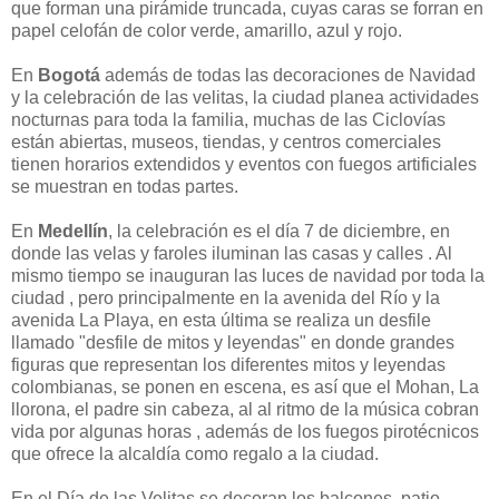
que forman una pirámide truncada, cuyas caras se forran en
papel celofán de color verde, amarillo, azul y rojo.
En
Bogotá
además de todas las decoraciones de Navidad
y la celebración de las velitas, la ciudad planea actividades
nocturnas para toda la familia, muchas de las Ciclovías
están abiertas, museos, tiendas, y centros comerciales
tienen horarios extendidos y eventos con fuegos artificiales
se muestran en todas partes.
En
Medellín
, la celebración es el día 7 de diciembre, en
donde las velas y faroles iluminan las casas y calles . Al
mismo tiempo se inauguran las luces de navidad por toda la
ciudad , pero principalmente en la avenida del Río y la
avenida La Playa, en esta última se realiza un desfile
llamado "desfile de mitos y leyendas" en donde grandes
figuras que representan los diferentes mitos y leyendas
colombianas, se ponen en escena, es así que el Mohan, La
llorona, el padre sin cabeza, al al ritmo de la música cobran
vida por algunas horas , además de los fuegos pirotécnicos
que ofrece la alcaldía como regalo a la ciudad.
En el Día de las Velitas se decoran los balcones, patio,